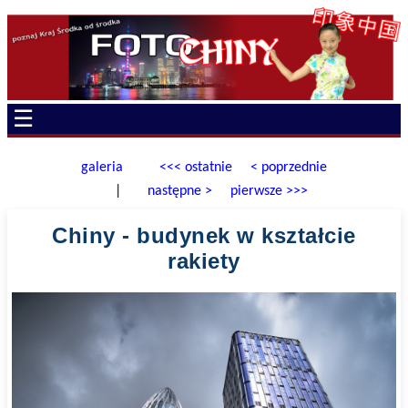
☰
galeria
<<< ostatnie
< poprzednie
|
następne >
pierwsze >>>
Chiny - budynek w kształcie
rakiety