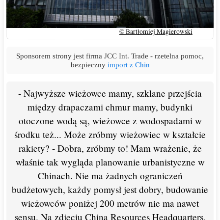
© Bartłomiej Magierowski
Sponsorem strony jest firma JCC Int. Trade - rzetelna pomoc,
bezpieczny
import z Chin
- Najwyższe wieżowce mamy, szklane przejścia
między drapaczami chmur mamy, budynki
otoczone wodą są, wieżowce z wodospadami w
środku też... Może zróbmy wieżowiec w kształcie
rakiety? - Dobra, zróbmy to! Mam wrażenie, że
właśnie tak wygląda planowanie urbanistyczne w
Chinach. Nie ma żadnych ograniczeń
budżetowych, każdy pomysł jest dobry, budowanie
wieżowców poniżej 200 metrów nie ma nawet
sensu. Na zdjęciu China Resources Headquarters,