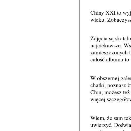
Chiny XXI to wyją
wieku. Zobaczysz
Zdjęcia są skatal
najciekawsze. Ws
zamieszczonych tu
całość albumu to
W obszernej gale
chatki, poznasz ż
Chin, możesz też
więcej szczegóło
Wiem, że sam teks
uwierzyć. Doświad