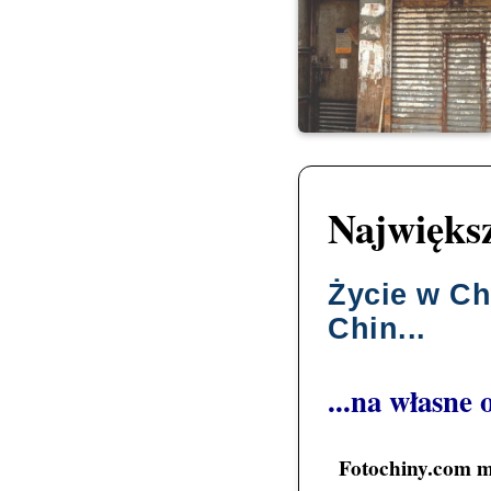
Największ
Życie w Chi
Chin...
...na własne 
Fotochiny.com ma