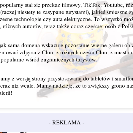
popularny stał się przekaz filmowy, TikTok, Youtube, ró
(raczej niestety te zasypane turystami), jakieś śmieszne s
esne technologie czy auta elektryczne. To wszystko moż
 różnych autorów, teraz także coraz częściej osób z Polsk
jak sama domena wskazuje pozostanie wierne galerii obr
ntować zdjęcia z Chin, z różnych części Chin, z miast i 
k popularne wśród zagranicznych turystów.
amy z wersją strony przystosowaną do tabletów i smartfo
 teraz niż wcale. Mamy nadzieję, że to zwiększy grono n
lerii!
- REKLAMA -