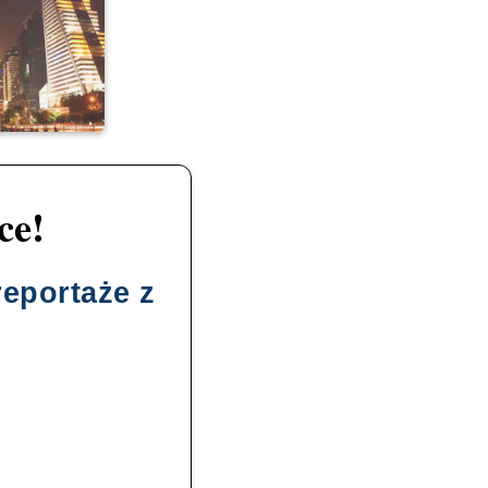
ce!
reportaże z