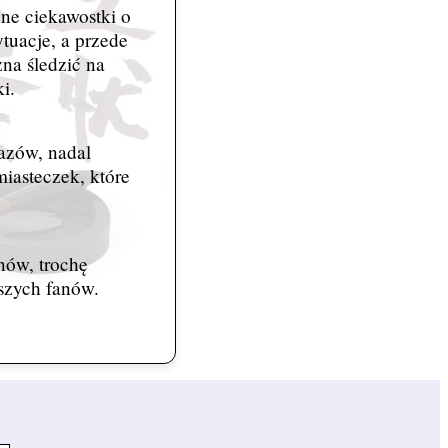
żne ciekawostki o
ytuacje, a przede
na śledzić na
i.
azów, nadal
miasteczek, które
nów, trochę
aszych fanów.