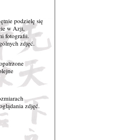
tnie podzielę się
ie w Azji,
 fotografii.
gólnych zdjęć.
aopatrzone
olejne
ozmiarach
oglądania zdjęć.