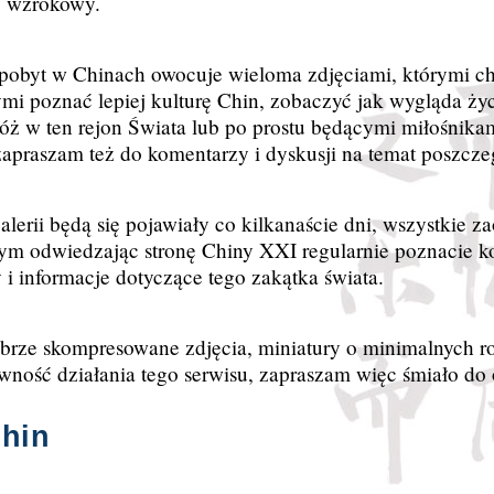
z wzrokowy.
 pobyt w Chinach owocuje wieloma zdjęciami, którymi chę
mi poznać lepiej kulturę Chin, zobaczyć jak wygląda życ
ż w ten rejon Świata lub po prostu będącymi miłośnikami
apraszam też do komentarzy i dyskusji na temat poszcze
lerii będą się pojawiały co kilkanaście dni, wszystkie z
ym odwiedzając stronę Chiny XXI regularnie poznacie k
y i informacje dotyczące tego zakątka świata.
obrze skompresowane zdjęcia, miniatury o minimalnych r
wność działania tego serwisu, zapraszam więc śmiało do 
Chin