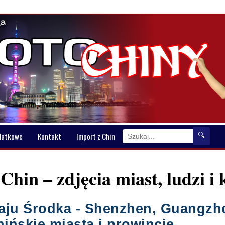
datkowe
Kontakt
Import z Chin
🔍
Chin – zdjęcia miast, ludzi i 
raju Środka - Shenzhen, Guangzh
hińskie miasta i prowincje