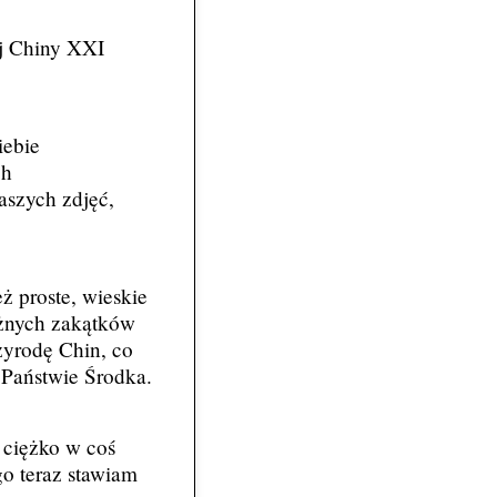
ej Chiny XXI
iebie
ch
naszych zdjęć,
ż proste, wieskie
różnych zakątków
zyrodę Chin, co
 Państwie Środka.
b ciężko w coś
go teraz stawiam