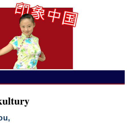
kultury
ou,