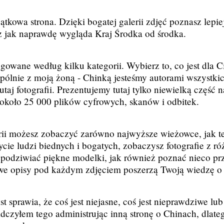
tkowa strona. Dzięki bogatej galerii zdjęć poznasz lepi
 jak naprawdę wygląda Kraj Środka od środka.
ogowane według kilku kategorii. Wybierz to, co jest dla C
pólnie z moją żoną - Chinką jesteśmy autorami wszystki
taj fotografii. Prezentujemy tutaj tylko niewielką część 
 około 25 000 plików cyfrowych, skanów i odbitek.
rii możesz zobaczyć zarówno najwyższe wieżowce, jak te
ycie ludzi biednych i bogatych, zobaczysz fotografie z 
 podziwiać piękne modelki, jak również poznać nieco pr
we opisy pod każdym zdjęciem poszerzą Twoją wiedzę o
t sprawia, że coś jest niejasne, coś jest nieprawdziwe lu
czyłem tego administrując inną stronę o Chinach, dlate