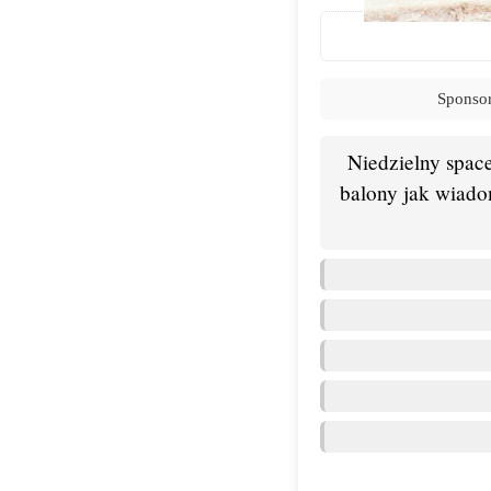
Sponsor
Niedzielny space
balony jak wiadom