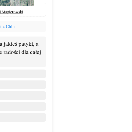
j Magierowski
t z Chin
 jakieś patyki, a
 radości dla całej