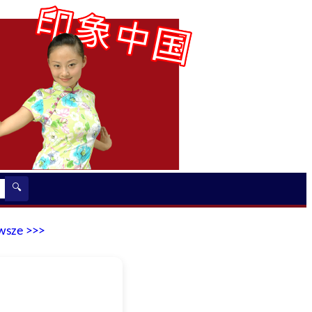
🔍
wsze >>>