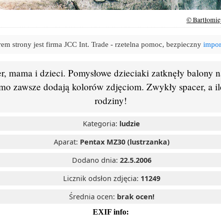
© Bartłomie
em strony jest firma JCC Int. Trade - rzetelna pomoc, bezpieczny
impor
r, mama i dzieci. Pomysłowe dzieciaki zatknęły balony na
o zawsze dodają kolorów zdjęciom. Zwykły spacer, a ile
rodziny!
Kategoria:
ludzie
Aparat:
Pentax MZ30 (lustrzanka)
Dodano dnia:
22.5.2006
Licznik odsłon zdjęcia:
11249
Średnia ocen:
brak ocen!
EXIF info: