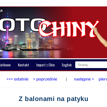
datkowe
Kontakt
Import z Chin
English
<<< ostatnie
< poprzednie
następne >
pier
|
Z balonami na patyku