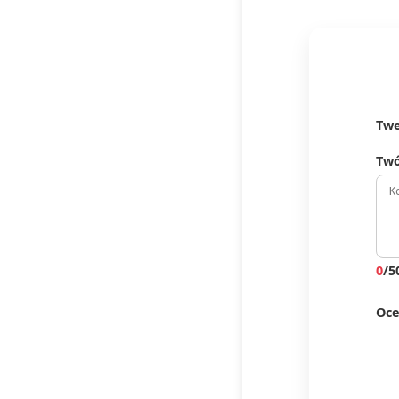
Twe
Twó
0
/5
Oce