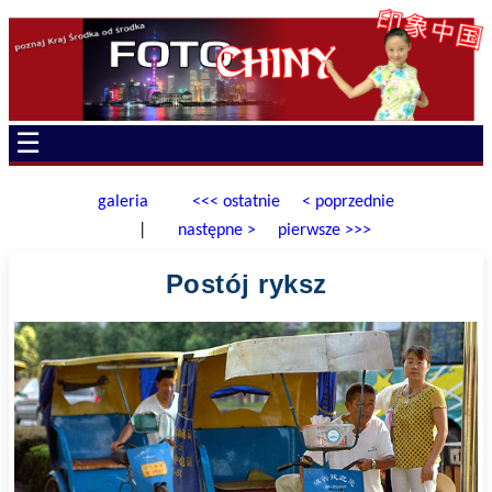
☰
galeria
<<< ostatnie
< poprzednie
|
następne >
pierwsze >>>
Postój ryksz