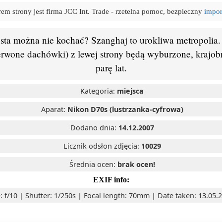
em strony jest firma JCC Int. Trade - rzetelna pomoc, bezpieczny
impor
sta można nie kochać? Szanghaj to urokliwa metropolia. 
rwone dachówki) z lewej strony będą wyburzone, krajobr
parę lat.
Kategoria:
miejsca
Aparat:
Nikon D70s (lustrzanka-cyfrowa)
Dodano dnia:
14.12.2007
Licznik odsłon zdjęcia:
10029
Średnia ocen:
brak ocen!
EXIF info:
: f/10 | Shutter: 1/250s | Focal length: 70mm | Date taken: 13.05.