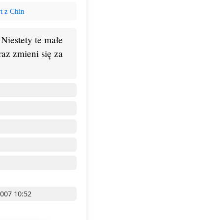
t z Chin
Niestety te małe
az zmieni się za
2007 10:52