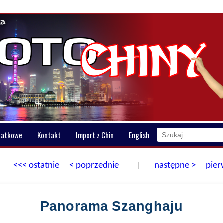
datkowe
Kontakt
Import z Chin
English
<<< ostatnie
< poprzednie
następne >
pier
|
Panorama Szanghaju