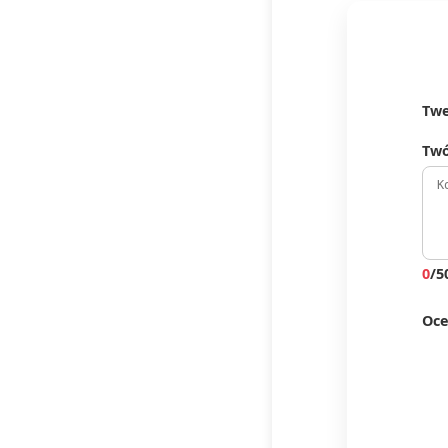
Twe
Twó
0
/5
Oce