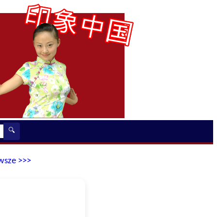
🔍
wsze >>>